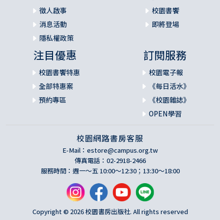
徵人啟事
校園書饗
消息活動
即將登場
隱私權政策
注目優惠
訂閱服務
校園書饗特惠
校園電子報
全部特惠案
《每日活水》
預約專區
《校園雜誌》
OPEN學習
校園網路書房客服
E-Mail：
estore@campus.org.tw
傳真電話：02-2918-2466
服務時間：週一～五 10:00～12:30；13:30～18:00
Copyright © 2026 校園書房出版社. All rights reserved