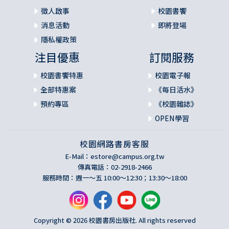
徵人啟事
校園書饗
消息活動
即將登場
隱私權政策
注目優惠
訂閱服務
校園書饗特惠
校園電子報
全部特惠案
《每日活水》
預約專區
《校園雜誌》
OPEN學習
校園網路書房客服
E-Mail：
estore@campus.org.tw
傳真電話：02-2918-2466
服務時間：週一～五 10:00～12:30；13:30～18:00
Copyright © 2026 校園書房出版社. All rights reserved