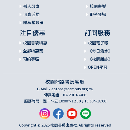
徵人啟事
校園書饗
消息活動
即將登場
隱私權政策
注目優惠
訂閱服務
校園書饗特惠
校園電子報
全部特惠案
《每日活水》
預約專區
《校園雜誌》
OPEN學習
校園網路書房客服
E-Mail：
estore@campus.org.tw
傳真電話：02-2918-2466
服務時間：週一～五 10:00～12:30；13:30～18:00
Copyright © 2026 校園書房出版社. All rights reserved