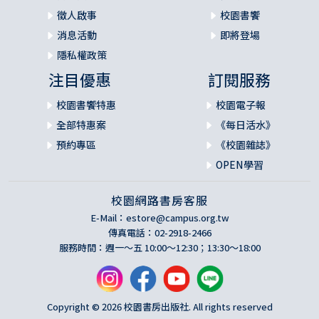
徵人啟事
校園書饗
消息活動
即將登場
隱私權政策
注目優惠
訂閱服務
校園書饗特惠
校園電子報
全部特惠案
《每日活水》
預約專區
《校園雜誌》
OPEN學習
校園網路書房客服
E-Mail：
estore@campus.org.tw
傳真電話：02-2918-2466
服務時間：週一～五 10:00～12:30；13:30～18:00
Copyright © 2026 校園書房出版社. All rights reserved