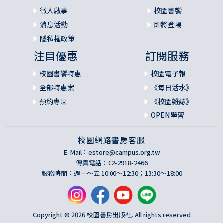
徵人啟事
校園書饗
消息活動
即將登場
隱私權政策
注目優惠
訂閱服務
校園書饗特惠
校園電子報
全部特惠案
《每日活水》
預約專區
《校園雜誌》
OPEN學習
校園網路書房客服
E-Mail：
estore@campus.org.tw
傳真電話：02-2918-2466
服務時間：週一～五 10:00～12:30；13:30～18:00
Copyright © 2026 校園書房出版社. All rights reserved