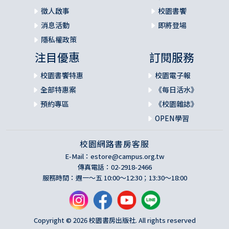
徵人啟事
校園書饗
消息活動
即將登場
隱私權政策
注目優惠
訂閱服務
校園書饗特惠
校園電子報
全部特惠案
《每日活水》
預約專區
《校園雜誌》
OPEN學習
校園網路書房客服
E-Mail：
estore@campus.org.tw
傳真電話：02-2918-2466
服務時間：週一～五 10:00～12:30；13:30～18:00
Copyright © 2026 校園書房出版社. All rights reserved