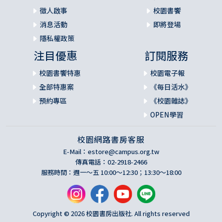
徵人啟事
校園書饗
消息活動
即將登場
隱私權政策
注目優惠
訂閱服務
校園書饗特惠
校園電子報
全部特惠案
《每日活水》
預約專區
《校園雜誌》
OPEN學習
校園網路書房客服
E-Mail：
estore@campus.org.tw
傳真電話：02-2918-2466
服務時間：週一～五 10:00～12:30；13:30～18:00
Copyright © 2026 校園書房出版社. All rights reserved