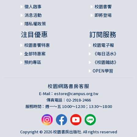
徵人啟事
校園書饗
消息活動
即將登場
隱私權政策
注目優惠
訂閱服務
校園書饗特惠
校園電子報
全部特惠案
《每日活水》
預約專區
《校園雜誌》
OPEN學習
校園網路書房客服
E-Mail：
estore@campus.org.tw
傳真電話：02-2918-2466
服務時間：週一～五 10:00～12:30；13:30～18:00
Copyright © 2026 校園書房出版社. All rights reserved