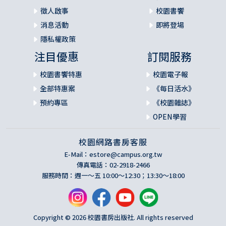
徵人啟事
校園書饗
消息活動
即將登場
隱私權政策
注目優惠
訂閱服務
校園書饗特惠
校園電子報
全部特惠案
《每日活水》
預約專區
《校園雜誌》
OPEN學習
校園網路書房客服
E-Mail：
estore@campus.org.tw
傳真電話：02-2918-2466
服務時間：週一～五 10:00～12:30；13:30～18:00
Copyright © 2026 校園書房出版社. All rights reserved