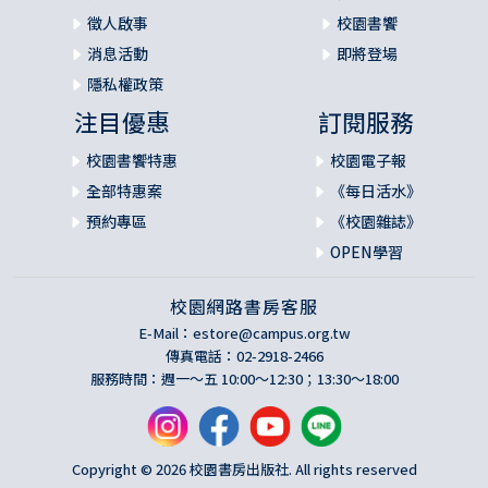
徵人啟事
校園書饗
消息活動
即將登場
隱私權政策
注目優惠
訂閱服務
校園書饗特惠
校園電子報
全部特惠案
《每日活水》
預約專區
《校園雜誌》
OPEN學習
校園網路書房客服
E-Mail：
estore@campus.org.tw
傳真電話：02-2918-2466
服務時間：週一～五 10:00～12:30；13:30～18:00
Copyright © 2026 校園書房出版社. All rights reserved