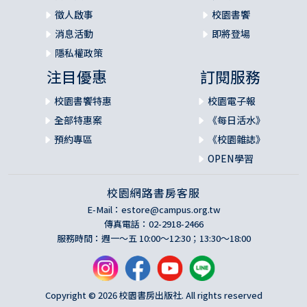
徵人啟事
校園書饗
消息活動
即將登場
隱私權政策
注目優惠
訂閱服務
校園書饗特惠
校園電子報
全部特惠案
《每日活水》
預約專區
《校園雜誌》
OPEN學習
校園網路書房客服
E-Mail：
estore@campus.org.tw
傳真電話：02-2918-2466
服務時間：週一～五 10:00～12:30；13:30～18:00
Copyright © 2026 校園書房出版社. All rights reserved