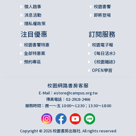
徵人啟事
校園書饗
消息活動
即將登場
隱私權政策
注目優惠
訂閱服務
校園書饗特惠
校園電子報
全部特惠案
《每日活水》
預約專區
《校園雜誌》
OPEN學習
校園網路書房客服
E-Mail：
estore@campus.org.tw
傳真電話：02-2918-2466
服務時間：週一～五 10:00～12:30；13:30～18:00
Copyright © 2026 校園書房出版社. All rights reserved