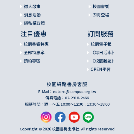
徵人啟事
校園書饗
消息活動
即將登場
隱私權政策
注目優惠
訂閱服務
校園書饗特惠
校園電子報
全部特惠案
《每日活水》
預約專區
《校園雜誌》
OPEN學習
校園網路書房客服
E-Mail：
estore@campus.org.tw
傳真電話：02-2918-2466
服務時間：週一～五 10:00～12:30；13:30～18:00
Copyright © 2026 校園書房出版社. All rights reserved