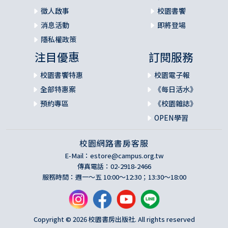
徵人啟事
校園書饗
消息活動
即將登場
隱私權政策
注目優惠
訂閱服務
校園書饗特惠
校園電子報
全部特惠案
《每日活水》
預約專區
《校園雜誌》
OPEN學習
校園網路書房客服
E-Mail：
estore@campus.org.tw
傳真電話：02-2918-2466
服務時間：週一～五 10:00～12:30；13:30～18:00
Copyright © 2026 校園書房出版社. All rights reserved