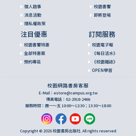
徵人啟事
校園書饗
消息活動
即將登場
隱私權政策
注目優惠
訂閱服務
校園書饗特惠
校園電子報
全部特惠案
《每日活水》
預約專區
《校園雜誌》
OPEN學習
校園網路書房客服
E-Mail：
estore@campus.org.tw
傳真電話：02-2918-2466
服務時間：週一～五 10:00～12:30；13:30～18:00
Copyright © 2026 校園書房出版社. All rights reserved