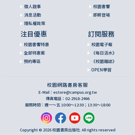
徵人啟事
校園書饗
消息活動
即將登場
隱私權政策
注目優惠
訂閱服務
校園書饗特惠
校園電子報
全部特惠案
《每日活水》
預約專區
《校園雜誌》
OPEN學習
校園網路書房客服
E-Mail：
estore@campus.org.tw
傳真電話：02-2918-2466
服務時間：週一～五 10:00～12:30；13:30～18:00
Copyright © 2026 校園書房出版社. All rights reserved