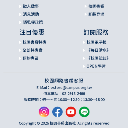
徵人啟事
校園書饗
消息活動
即將登場
隱私權政策
注目優惠
訂閱服務
校園書饗特惠
校園電子報
全部特惠案
《每日活水》
預約專區
《校園雜誌》
OPEN學習
校園網路書房客服
E-Mail：
estore@campus.org.tw
傳真電話：02-2918-2466
服務時間：週一～五 10:00～12:30；13:30～18:00
Copyright © 2026 校園書房出版社. All rights reserved