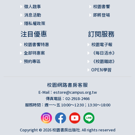
徵人啟事
校園書饗
消息活動
即將登場
隱私權政策
注目優惠
訂閱服務
校園書饗特惠
校園電子報
全部特惠案
《每日活水》
預約專區
《校園雜誌》
OPEN學習
校園網路書房客服
E-Mail：
estore@campus.org.tw
傳真電話：02-2918-2466
服務時間：週一～五 10:00～12:30；13:30～18:00
Copyright © 2026 校園書房出版社. All rights reserved