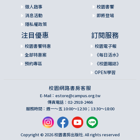
徵人啟事
校園書饗
消息活動
即將登場
隱私權政策
注目優惠
訂閱服務
校園書饗特惠
校園電子報
全部特惠案
《每日活水》
預約專區
《校園雜誌》
OPEN學習
校園網路書房客服
E-Mail：
estore@campus.org.tw
傳真電話：02-2918-2466
服務時間：週一～五 10:00～12:30；13:30～18:00
Copyright © 2026 校園書房出版社. All rights reserved