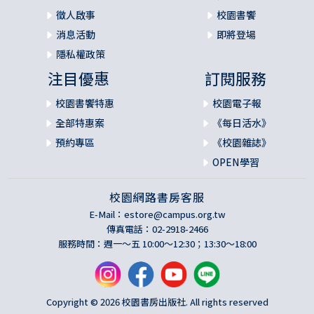
徵人啟事
校園書饗
消息活動
即將登場
隱私權政策
注目優惠
訂閱服務
校園書饗特惠
校園電子報
全部特惠案
《每日活水》
預約專區
《校園雜誌》
OPEN學習
校園網路書房客服
E-Mail：
estore@campus.org.tw
傳真電話：02-2918-2466
服務時間：週一～五 10:00～12:30；13:30～18:00
Copyright © 2026 校園書房出版社. All rights reserved