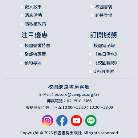
徵人啟事
校園書饗
消息活動
即將登場
隱私權政策
注目優惠
訂閱服務
校園書饗特惠
校園電子報
全部特惠案
《每日活水》
預約專區
《校園雜誌》
OPEN學習
校園網路書房客服
E-Mail：
estore@campus.org.tw
傳真電話：02-2918-2466
服務時間：週一～五 10:00～12:30；13:30～18:00
Copyright © 2026 校園書房出版社. All rights reserved