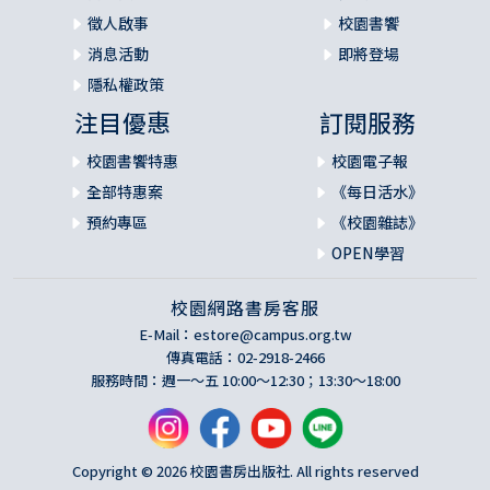
徵人啟事
校園書饗
消息活動
即將登場
隱私權政策
注目優惠
訂閱服務
校園書饗特惠
校園電子報
全部特惠案
《每日活水》
預約專區
《校園雜誌》
OPEN學習
校園網路書房客服
E-Mail：
estore@campus.org.tw
傳真電話：02-2918-2466
服務時間：週一～五 10:00～12:30；13:30～18:00
Copyright © 2026 校園書房出版社. All rights reserved