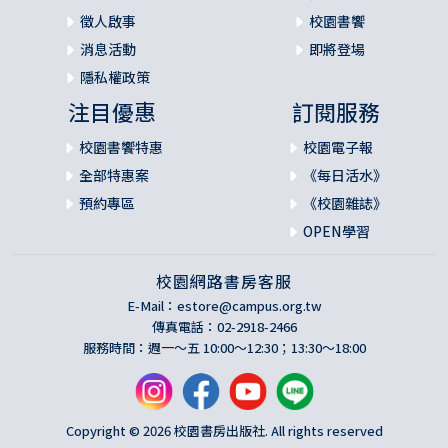
徵人啟事
校園書饗
消息活動
即將登場
隱私權政策
注目優惠
訂閱服務
校園書饗特惠
校園電子報
全部特惠案
《每日活水》
預約專區
《校園雜誌》
OPEN學習
校園網路書房客服
E-Mail：
estore@campus.org.tw
傳真電話：02-2918-2466
服務時間：週一～五 10:00～12:30；13:30～18:00
Copyright © 2026 校園書房出版社. All rights reserved