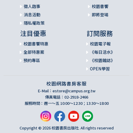
徵人啟事
校園書饗
消息活動
即將登場
隱私權政策
注目優惠
訂閱服務
校園書饗特惠
校園電子報
全部特惠案
《每日活水》
預約專區
《校園雜誌》
OPEN學習
校園網路書房客服
E-Mail：
estore@campus.org.tw
傳真電話：02-2918-2466
服務時間：週一～五 10:00～12:30；13:30～18:00
Copyright © 2026 校園書房出版社. All rights reserved