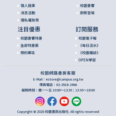
徵人啟事
校園書饗
消息活動
即將登場
隱私權政策
注目優惠
訂閱服務
校園書饗特惠
校園電子報
全部特惠案
《每日活水》
預約專區
《校園雜誌》
OPEN學習
校園網路書房客服
E-Mail：
estore@campus.org.tw
傳真電話：02-2918-2466
服務時間：週一～五 10:00～12:30；13:30～18:00
Copyright © 2026 校園書房出版社. All rights reserved