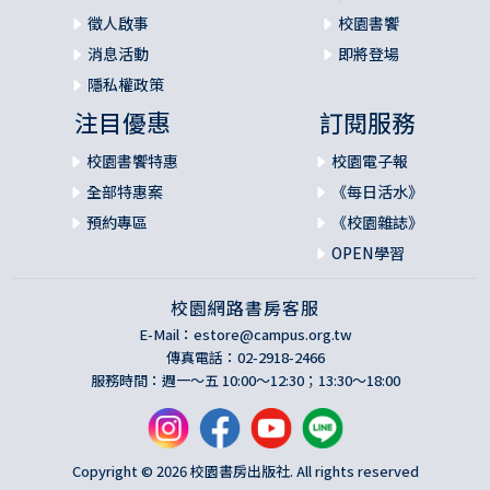
徵人啟事
校園書饗
消息活動
即將登場
隱私權政策
注目優惠
訂閱服務
校園書饗特惠
校園電子報
全部特惠案
《每日活水》
預約專區
《校園雜誌》
OPEN學習
校園網路書房客服
E-Mail：
estore@campus.org.tw
傳真電話：02-2918-2466
服務時間：週一～五 10:00～12:30；13:30～18:00
Copyright © 2026 校園書房出版社. All rights reserved