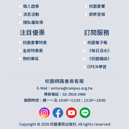
徵人啟事
校園書饗
消息活動
即將登場
隱私權政策
注目優惠
訂閱服務
校園書饗特惠
校園電子報
全部特惠案
《每日活水》
預約專區
《校園雜誌》
OPEN學習
校園網路書房客服
E-Mail：
estore@campus.org.tw
傳真電話：02-2918-2466
服務時間：週一～五 10:00～12:30；13:30～18:00
Copyright © 2026 校園書房出版社. All rights reserved