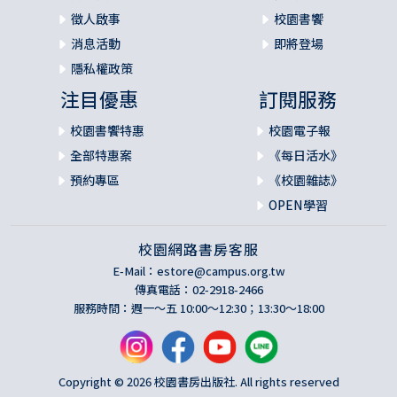
徵人啟事
校園書饗
消息活動
即將登場
隱私權政策
注目優惠
訂閱服務
校園書饗特惠
校園電子報
全部特惠案
《每日活水》
預約專區
《校園雜誌》
OPEN學習
校園網路書房客服
E-Mail：
estore@campus.org.tw
傳真電話：02-2918-2466
服務時間：週一～五 10:00～12:30；13:30～18:00
Copyright © 2026 校園書房出版社. All rights reserved