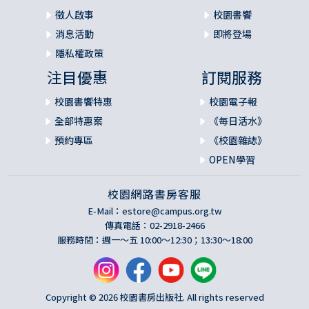
徵人啟事
校園書饗
消息活動
即將登場
隱私權政策
注目優惠
訂閱服務
校園書饗特惠
校園電子報
全部特惠案
《每日活水》
預約專區
《校園雜誌》
OPEN學習
校園網路書房客服
E-Mail：
estore@campus.org.tw
傳真電話：02-2918-2466
服務時間：週一～五 10:00～12:30；13:30～18:00
Copyright © 2026 校園書房出版社. All rights reserved