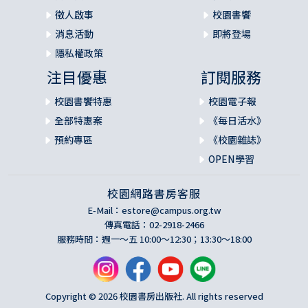
徵人啟事
校園書饗
消息活動
即將登場
隱私權政策
注目優惠
訂閱服務
校園書饗特惠
校園電子報
全部特惠案
《每日活水》
預約專區
《校園雜誌》
OPEN學習
校園網路書房客服
E-Mail：
estore@campus.org.tw
傳真電話：02-2918-2466
服務時間：週一～五 10:00～12:30；13:30～18:00
Copyright © 2026 校園書房出版社. All rights reserved