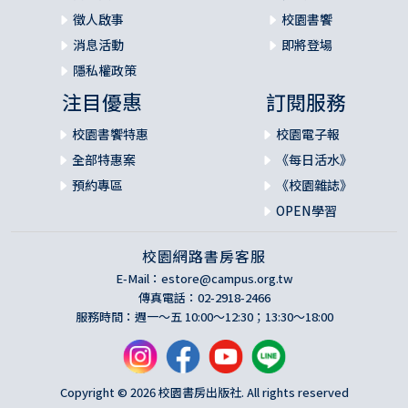
徵人啟事
校園書饗
消息活動
即將登場
隱私權政策
注目優惠
訂閱服務
校園書饗特惠
校園電子報
全部特惠案
《每日活水》
預約專區
《校園雜誌》
OPEN學習
校園網路書房客服
E-Mail：
estore@campus.org.tw
傳真電話：02-2918-2466
服務時間：週一～五 10:00～12:30；13:30～18:00
Copyright © 2026 校園書房出版社. All rights reserved