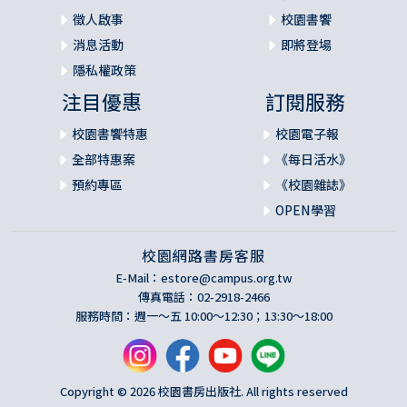
徵人啟事
校園書饗
消息活動
即將登場
隱私權政策
注目優惠
訂閱服務
校園書饗特惠
校園電子報
全部特惠案
《每日活水》
預約專區
《校園雜誌》
OPEN學習
校園網路書房客服
E-Mail：
estore@campus.org.tw
傳真電話：02-2918-2466
服務時間：週一～五 10:00～12:30；13:30～18:00
Copyright © 2026 校園書房出版社. All rights reserved