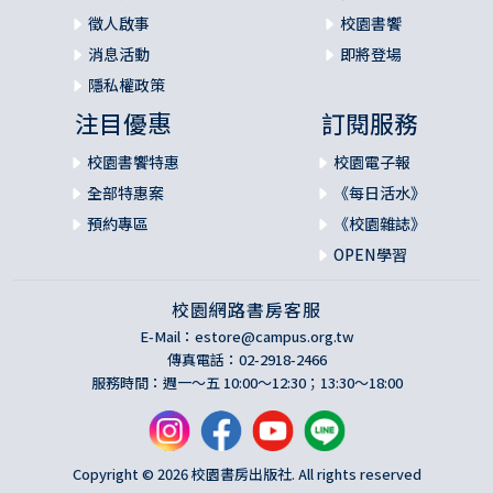
徵人啟事
校園書饗
消息活動
即將登場
隱私權政策
注目優惠
訂閱服務
校園書饗特惠
校園電子報
全部特惠案
《每日活水》
預約專區
《校園雜誌》
OPEN學習
校園網路書房客服
E-Mail：
estore@campus.org.tw
傳真電話：02-2918-2466
服務時間：週一～五 10:00～12:30；13:30～18:00
Copyright © 2026 校園書房出版社. All rights reserved