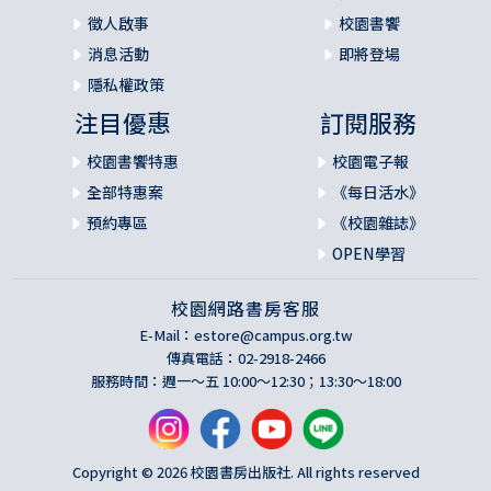
徵人啟事
校園書饗
消息活動
即將登場
隱私權政策
注目優惠
訂閱服務
校園書饗特惠
校園電子報
全部特惠案
《每日活水》
預約專區
《校園雜誌》
OPEN學習
校園網路書房客服
E-Mail：
estore@campus.org.tw
傳真電話：02-2918-2466
服務時間：週一～五 10:00～12:30；13:30～18:00
Copyright © 2026 校園書房出版社. All rights reserved