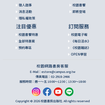
徵人啟事
校園書饗
消息活動
即將登場
隱私權政策
注目優惠
訂閱服務
校園書饗特惠
校園電子報
全部特惠案
《每日活水》
預約專區
《校園雜誌》
OPEN學習
校園網路書房客服
E-Mail：
estore@campus.org.tw
傳真電話：02-2918-2466
服務時間：週一～五 10:00～12:30；13:30～18:00
Copyright © 2026 校園書房出版社. All rights reserved