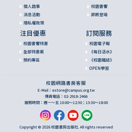
徵人啟事
校園書饗
消息活動
即將登場
隱私權政策
注目優惠
訂閱服務
校園書饗特惠
校園電子報
全部特惠案
《每日活水》
預約專區
《校園雜誌》
OPEN學習
校園網路書房客服
E-Mail：
estore@campus.org.tw
傳真電話：02-2918-2466
服務時間：週一～五 10:00～12:30；13:30～18:00
Copyright © 2026 校園書房出版社. All rights reserved