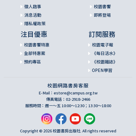
徵人啟事
校園書饗
消息活動
即將登場
隱私權政策
注目優惠
訂閱服務
校園書饗特惠
校園電子報
全部特惠案
《每日活水》
預約專區
《校園雜誌》
OPEN學習
校園網路書房客服
E-Mail：
estore@campus.org.tw
傳真電話：02-2918-2466
服務時間：週一～五 10:00～12:30；13:30～18:00
Copyright © 2026 校園書房出版社. All rights reserved