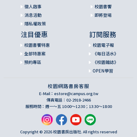
徵人啟事
校園書饗
消息活動
即將登場
隱私權政策
注目優惠
訂閱服務
校園書饗特惠
校園電子報
全部特惠案
《每日活水》
預約專區
《校園雜誌》
OPEN學習
校園網路書房客服
E-Mail：
estore@campus.org.tw
傳真電話：02-2918-2466
服務時間：週一～五 10:00～12:30；13:30～18:00
Copyright © 2026 校園書房出版社. All rights reserved