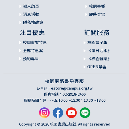
徵人啟事
校園書饗
消息活動
即將登場
隱私權政策
注目優惠
訂閱服務
校園書饗特惠
校園電子報
全部特惠案
《每日活水》
預約專區
《校園雜誌》
OPEN學習
校園網路書房客服
E-Mail：
estore@campus.org.tw
傳真電話：02-2918-2466
服務時間：週一～五 10:00～12:30；13:30～18:00
Copyright © 2026 校園書房出版社. All rights reserved